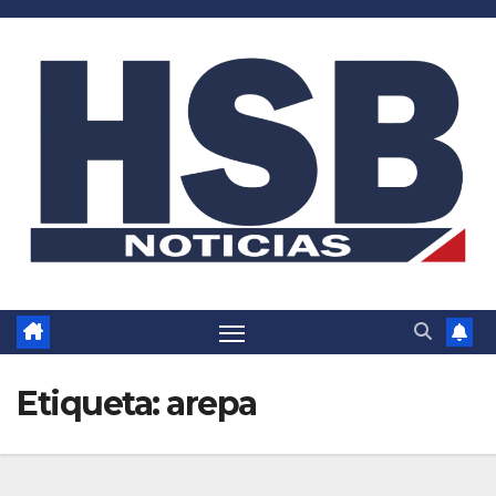
Saltar
al
contenido
Etiqueta:
arepa