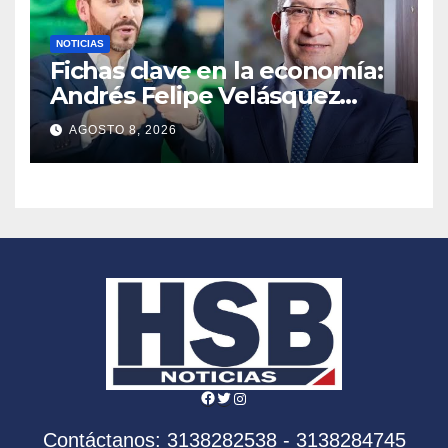
NOTICIAS
Fichas clave en la economía:
Andrés Felipe Velásquez
tomará el timón de la DIAN
AGOSTO 8, 2026
en la era De la Espriella
Facebook
Twitter
Instagram
Contáctanos: 3138282538 - 3138284745