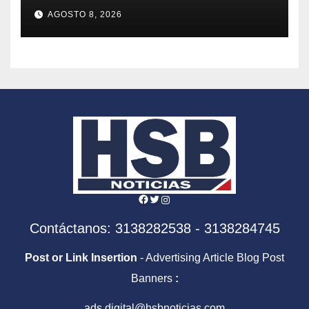
DRAGA EN EL PACÍFICO
AGOSTO 8, 2026
Facebook
Twitter
Instagram
Contáctanos: 3138282538 - 3138284745
Post or Link Insertion
- Advertising Article Blog Post
Banners
:
ads.digital@hsbnoticias.com