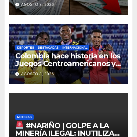
sábado
AGOSTO 8, 2026
DEPORTES
DESTACADAS
INTERNACIONAL
Colombia hace historia en los
Juegos Centroamericanos y
del Caribe 2026
AGOSTO 8, 2026
NOTICIAS
#NARIÑO | GOLPE A LA
MINERÍA ILEGAL: INUTILIZAN