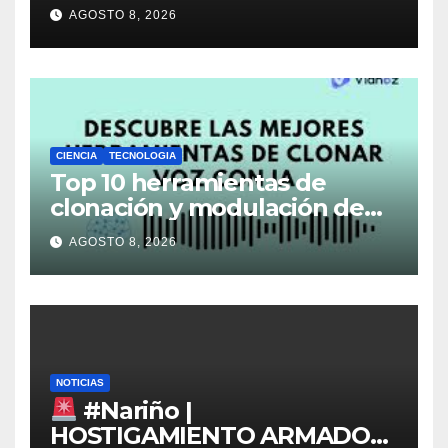
ALERTA POR EL FUTURO DEL
AGOSTO 8, 2026
TRANSPORTE
CIENCIA
TECNOLOGIA
Top 10 herramientas de
clonación y modulación de
voz que están
AGOSTO 8, 2026
revolucionando la creación
de contenido en 2026
NOTICIAS
#Nariño |
HOSTIGAMIENTO ARMADO