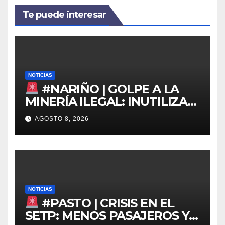
Te puede interesar
NOTICIAS
#NARIÑO | GOLPE A LA
MINERÍA ILEGAL: INUTILIZAN
DRAGA EN EL PACÍFICO
AGOSTO 8, 2026
NOTICIAS
#PASTO | CRISIS EN EL
SETP: MENOS PASAJEROS Y