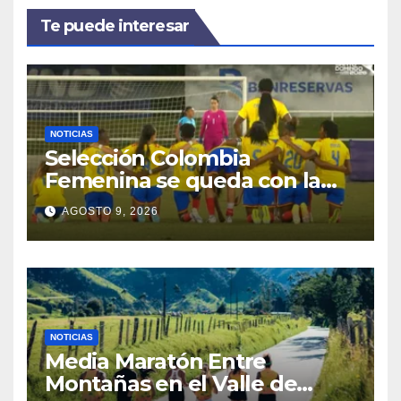
Te puede interesar
NOTICIAS
Selección Colombia
Femenina se queda con la
plata: dramática derrota ante
AGOSTO 9, 2026
México en los Juegos
Centroamericanos y del
Caribe
NOTICIAS
Media Maratón Entre
Montañas en el Valle de