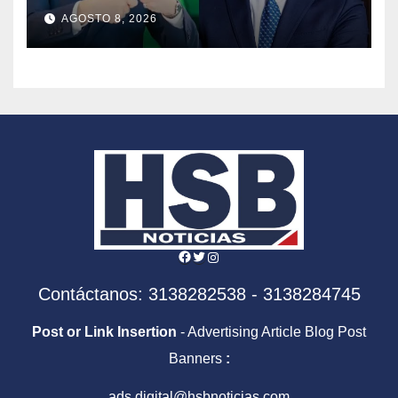
tomará el timón de la DIAN
AGOSTO 8, 2026
en la era De la Espriella
Facebook
Twitter
Instagram
Contáctanos: 3138282538 - 3138284745
Post or Link Insertion
- Advertising Article Blog Post
Banners
:
ads.digital@hsbnoticias.com