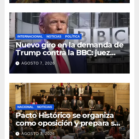
INTERNACIONAL
NOTICIAS
POLÍTICA
Nuevo giro en la demanda de
Trump contra la BBC: juez
congela entrega de registros
AGOSTO 7, 2026
financieros
NACIONAL
NOTICIAS
Pacto Histórico se organiza
como oposición y prepara su
agenda frente al Gobierno
AGOSTO 7, 2026
de Abelardo de la Espriella