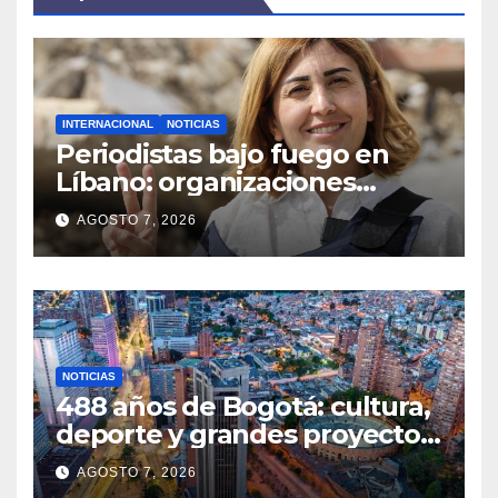
INTERNACIONAL
NOTICIAS
Periodistas bajo fuego en
Líbano: organizaciones
denuncian ataques y exigen
AGOSTO 7, 2026
justicia
NOTICIAS
488 años de Bogotá: cultura,
deporte y grandes proyectos
marcan el aniversario de la
AGOSTO 7, 2026
capital