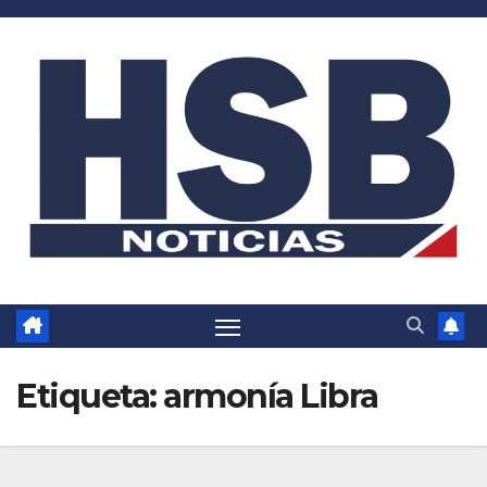
Saltar
al
contenido
Etiqueta:
armonía Libra