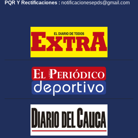
PQR Y Rectificaciones :
notificacionesepds@gmail.com