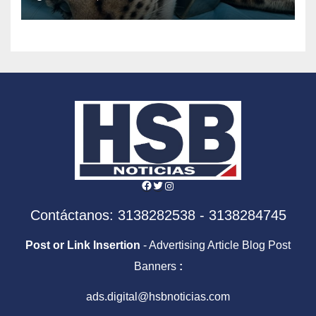
los felinos silvestres en
América Latina
Facebook
Twitter
Instagram
Contáctanos: 3138282538 - 3138284745
Post or Link Insertion
- Advertising Article Blog Post
Banners
:
ads.digital@hsbnoticias.com