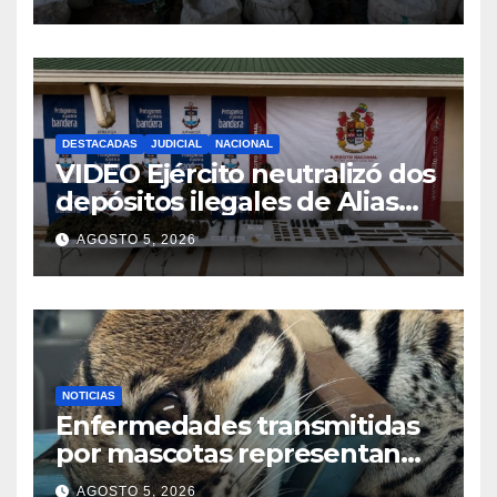
48
DESTACADAS
JUDICIAL
NACIONAL
VIDEO Ejército neutralizó dos
depósitos ilegales de Alias
Calarcá, con material de
AGOSTO 5, 2026
guerra en Guaviare
NOTICIAS
Enfermedades transmitidas
por mascotas representan
una creciente amenaza para
AGOSTO 5, 2026