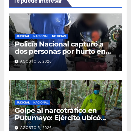
Te puede interesar
JUDICIAL
NACIONAL
NOTICIAS
Policía Nacional capturó a
dos personas por hurto en
Ipiales, Nariño
AGOSTO 5, 2026
JUDICIAL
NACIONAL
Golpe al narcotráfico en
Putumayo: Ejército ubicó
complejo cocalero del GAO-r
AGOSTO 5, 2026