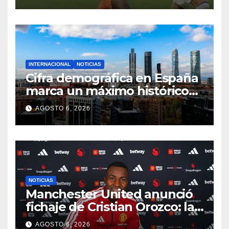
INTERNACIONAL
NOTICIAS
Cifra demográfica en España
marca un máximo histórico
impulsado por el crecimiento
AGOSTO 6, 2026
poblacional
NOTICIAS
Manchester United anunció
fichaje de Cristian Orozco: la
promesa de la selección de
AGOSTO 6, 2026