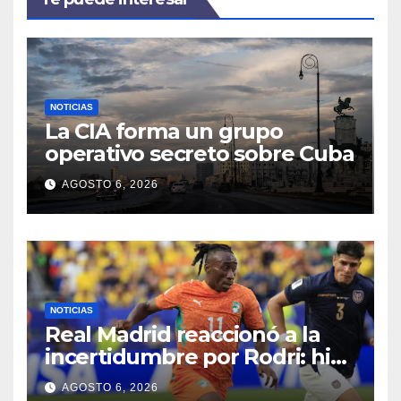
NOTICIAS
La CIA forma un grupo
operativo secreto sobre Cuba
AGOSTO 6, 2026
NOTICIAS
Real Madrid reaccionó a la
incertidumbre por Rodri: hizo
oficial el fichaje de Diomandé
AGOSTO 6, 2026