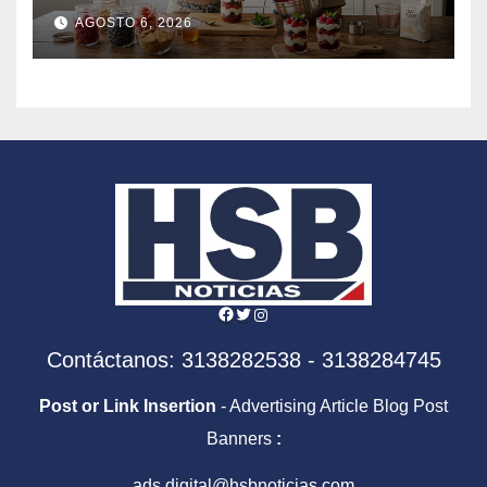
postres fáciles en obras de
AGOSTO 6, 2026
arte
Facebook
Twitter
Instagram
Contáctanos: 3138282538 - 3138284745
Post or Link Insertion
- Advertising Article Blog Post
Banners
:
ads.digital@hsbnoticias.com