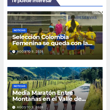
Te puede interesar
NOTICIAS
Selección Colombia
Femenina se queda con la
plata: dramática derrota ante
AGOSTO 9, 2026
México en los Juegos
Centroamericanos y del
Caribe
NOTICIAS
Media Maratón Entre
Montañas en el Valle de
Cocora: Fechas, rutas y todo
AGOSTO 9, 2026