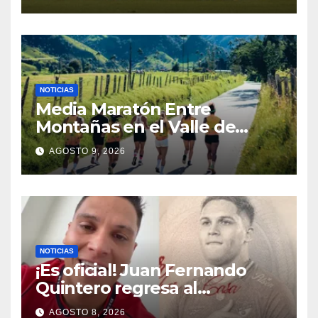
México en los Juegos
Centroamericanos y del
Caribe
NOTICIAS
Media Maratón Entre
Montañas en el Valle de
Cocora: Fechas, rutas y todo
AGOSTO 9, 2026
sobre la gran fiesta del
running en Salento
NOTICIAS
¡Es oficial! Juan Fernando
Quintero regresa al
Independiente Medellín para
AGOSTO 8, 2026