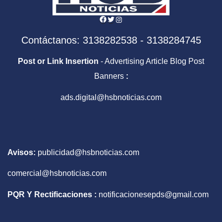
Facebook
Twitter
Instagram
Contáctanos: 3138282538 - 3138284745
Post or Link Insertion
- Advertising Article Blog Post
Banners
:
ads.digital@hsbnoticias.com
Avisos:
publicidad@hsbnoticias.com
comercial@hsbnoticias.com
PQR Y Rectificaciones :
notificacionesepds@gmail.com