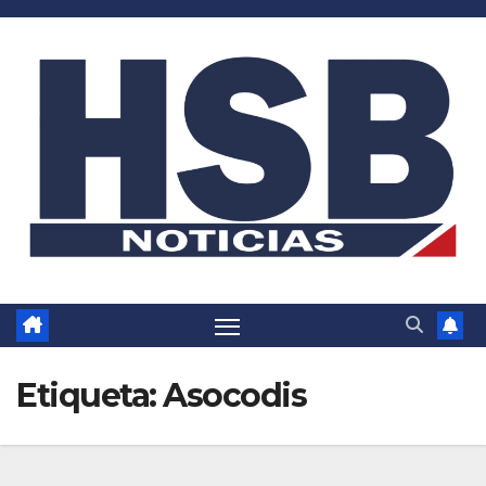
Saltar
al
contenido
Etiqueta:
Asocodis