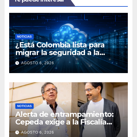
NOTICIAS
¿Está Colombia lista para
migrar la seguridad a la
nube?
AGOSTO 6, 2026
NOTICIAS
Alerta de entrampamiento:
Cepeda exige a la Fiscalía
revelar si existe una
AGOSTO 6, 2026