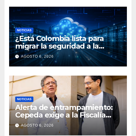
NOTICIAS
¿Está Colombia lista para
migrar la seguridad a la
nube?
AGOSTO 6, 2026
NOTICIAS
Alerta de entrampamiento:
Cepeda exige a la Fiscalía
revelar si existe una
AGOSTO 6, 2026
operación encubierta de la