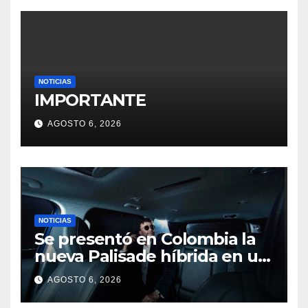
NOTICIAS
IMPORTANTE
AGOSTO 6, 2026
NOTICIAS
Se presentó en Colombia la
nueva Palisade híbrida en un
evento junto a Andrés
AGOSTO 6, 2026
Cepeda