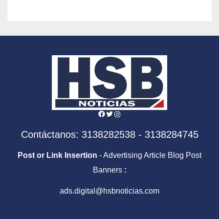
DEA contra él y Gustavo
Petro
Facebook
Twitter
Instagram
Contáctanos: 3138282538 - 3138284745
Post or Link Insertion
- Advertising Article Blog Post
Banners
:
ads.digital@hsbnoticias.com