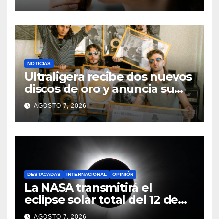
memorabilidad
NOTICIAS
Ultraligera recibe dos nuevos
discos de oro y anuncia su
primera gira LATAM 2026
AGOSTO 7, 2026
DESTACADAS
INTERNACIONAL
OPINIÓN
La NASA transmitirá el
eclipse solar total del 12 de
agosto desde un pueblo de
AGOSTO 7, 2026