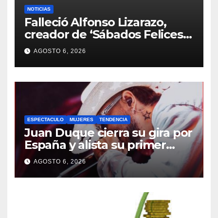
NOTICIAS
Falleció Alfonso Lizarazo,
creador de ‘Sábados Felices’,
un legado que nació en
AGOSTO 6, 2026
Inravisión
ESPECTACULO
MUJERES
TENDENCIA
Juan Duque cierra su gira por
España y alista su primer
Tour ‘Un Desorden Con Los
AGOSTO 6, 2026
Primos 2026’ por EE.UU.