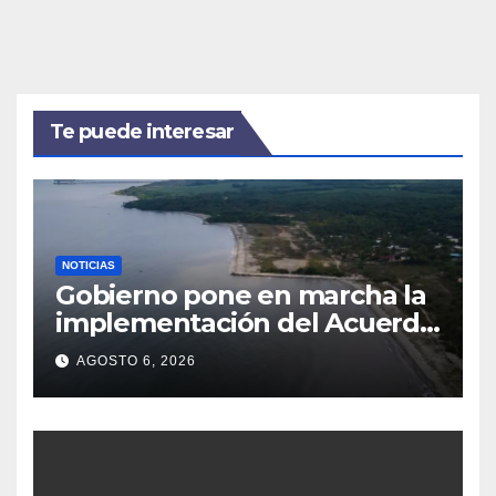
Te puede interesar
NOTICIAS
Gobierno pone en marcha la
implementación del Acuerdo
de Escazú para fortalecer la
AGOSTO 6, 2026
gobernanza ambiental