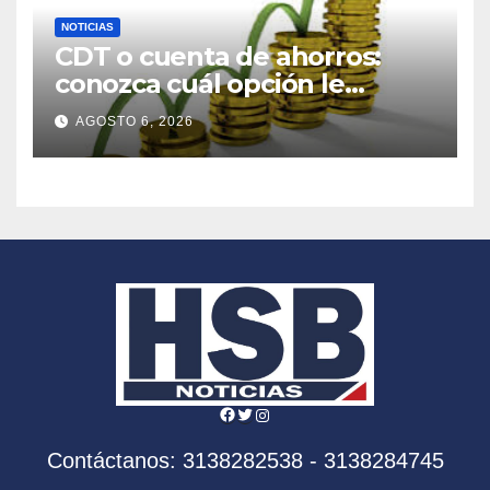
NOTICIAS
CDT o cuenta de ahorros:
conozca cuál opción le
conviene más para cuidar su
AGOSTO 6, 2026
dinero
Facebook
Twitter
Instagram
Contáctanos: 3138282538 - 3138284745