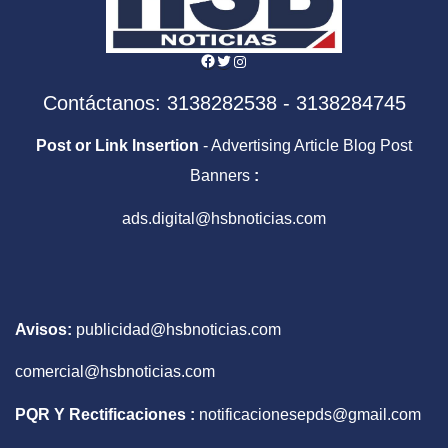
Facebook
Twitter
Instagram
Contáctanos: 3138282538 - 3138284745
Post or Link Insertion
- Advertising Article Blog Post
Banners
:
ads.digital@hsbnoticias.com
Avisos:
publicidad@hsbnoticias.com
comercial@hsbnoticias.com
PQR Y Rectificaciones :
notificacionesepds@gmail.com