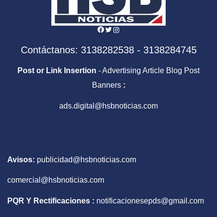
Facebook
Twitter
Instagram
Contáctanos: 3138282538 - 3138284745
Post or Link Insertion
- Advertising Article Blog Post
Banners
:
ads.digital@hsbnoticias.com
Avisos:
publicidad@hsbnoticias.com
comercial@hsbnoticias.com
PQR Y Rectificaciones :
notificacionesepds@gmail.com