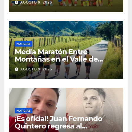
AGOSTO 9, 2026
México en los Juegos
Centroamericanos y del
Caribe
NOTICIAS
Media Maratón Entre
Montañas en el Valle de
Cocora: Fechas, rutas y todo
AGOSTO 9, 2026
sobre la gran fiesta del
running en Salento
NOTICIAS
¡Es oficial! Juan Fernando
Quintero regresa al