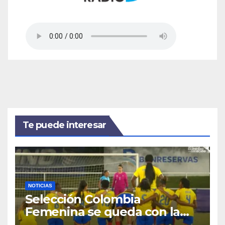
Te puede interesar
NOTICIAS
Selección Colombia
Femenina se queda con la
plata: dramática derrota ante