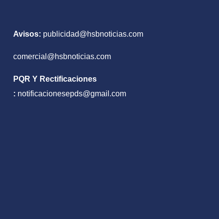
Avisos:
publicidad@hsbnoticias.com
comercial@hsbnoticias.com
PQR Y Rectificaciones
:
notificacionesepds@gmail.com