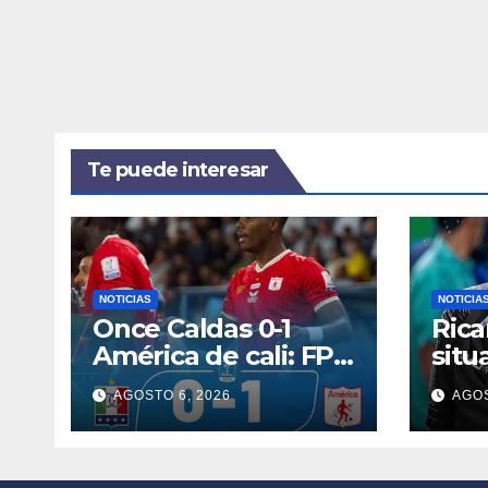
Te puede interesar
NOTICIAS
NOTICIA
Once Caldas 0-1
Rica
América de cali: FPC
situ
2026
el i
AGOSTO 6, 2026
AGOS