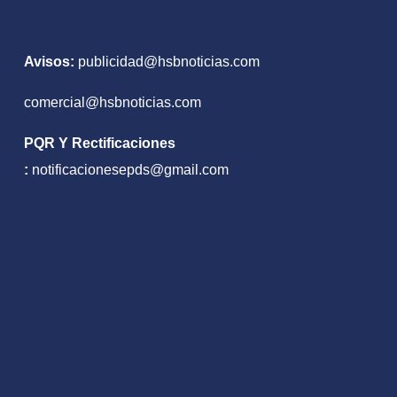
Avisos:
publicidad@hsbnoticias.com
comercial@hsbnoticias.com
PQR Y Rectificaciones
:
notificacionesepds@gmail.com