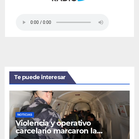
Te puede interesar
NOTICIAS
Violencia y operativo
carcelario marcaron la
primera jornada del nuevo