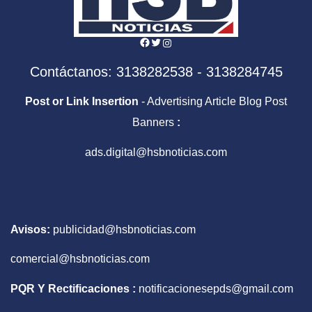
Facebook
Twitter
Instagram
Contáctanos: 3138282538 - 3138284745
Post or Link Insertion
- Advertising Article Blog Post
Banners
:
ads.digital@hsbnoticias.com
Avisos:
publicidad@hsbnoticias.com
comercial@hsbnoticias.com
PQR Y Rectificaciones :
notificacionesepds@gmail.com