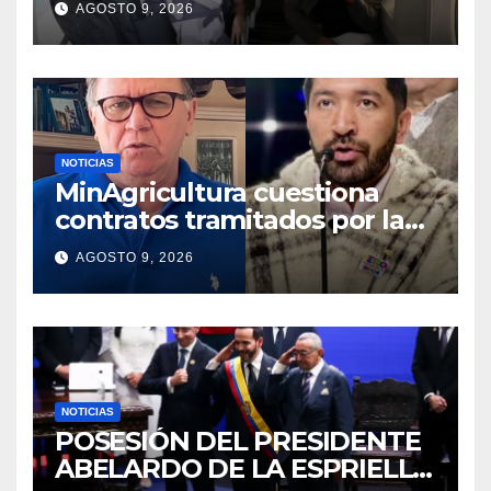
AGOSTO 9, 2026
Gobierno
NOTICIAS
MinAgricultura cuestiona
contratos tramitados por la
Agencia de Desarrollo Rural
AGOSTO 9, 2026
durante jornada del sábado
NOTICIAS
POSESIÓN DEL PRESIDENTE
ABELARDO DE LA ESPRIELLA