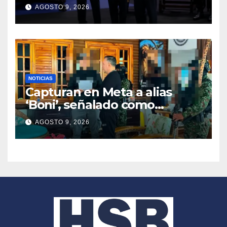
2026 – 2030
AGOSTO 9, 2026
NOTICIAS
Capturan en Meta a alias
‘Boni’, señalado como
segundo cabecilla de los
AGOSTO 9, 2026
Comandos de Frontera