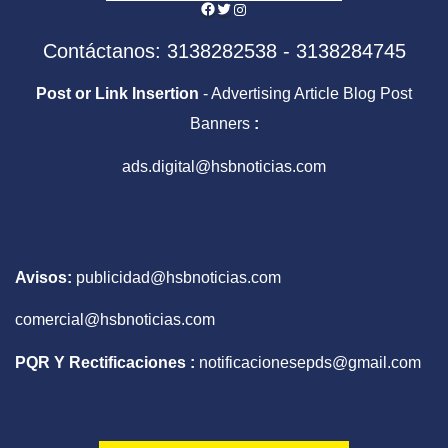
Facebook
Twitter
Instagram
Contáctanos: 3138282538 - 3138284745
Post or Link Insertion
- Advertising Article Blog Post
Banners
:
ads.digital@hsbnoticias.com
Avisos:
publicidad@hsbnoticias.com
comercial@hsbnoticias.com
PQR Y Rectificaciones :
notificacionesepds@gmail.com