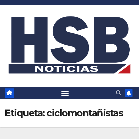
Saltar
al
contenido
Etiqueta:
ciclomontañistas