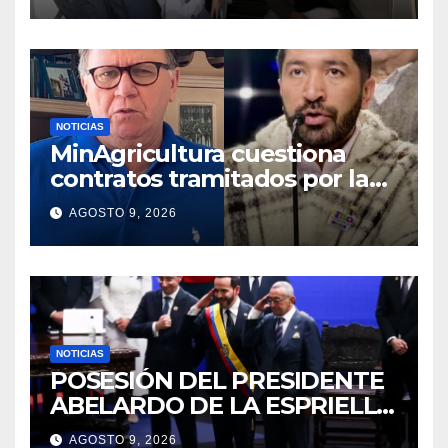
Gobierno
NOTICIAS
MinAgricultura cuestiona
contratos tramitados por la
Agencia de Desarrollo Rural
AGOSTO 9, 2026
durante jornada del sábado
NOTICIAS
POSESIÓN DEL PRESIDENTE
ABELARDO DE LA ESPRIELLA
2026 – 2030
AGOSTO 9, 2026