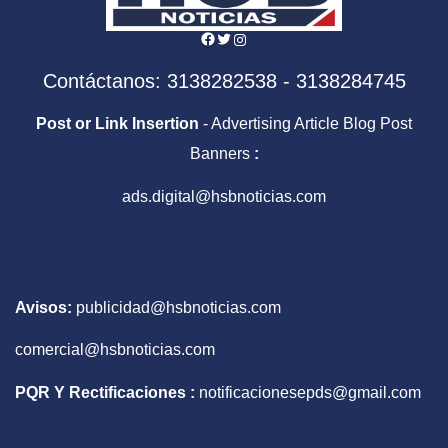
Facebook
Twitter
Instagram
Contáctanos: 3138282538 - 3138284745
Post or Link Insertion
- Advertising Article Blog Post
Banners
:
ads.digital@hsbnoticias.com
Avisos:
publicidad@hsbnoticias.com
comercial@hsbnoticias.com
PQR Y Rectificaciones :
notificacionesepds@gmail.com