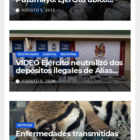
complejo cocalero del GAO-r
AGOSTO 5, 2026
48
DESTACADAS
JUDICIAL
NACIONAL
VIDEO Ejército neutralizó dos
depósitos ilegales de Alias
Calarcá, con material de
AGOSTO 5, 2026
guerra en Guaviare
NOTICIAS
Enfermedades transmitidas