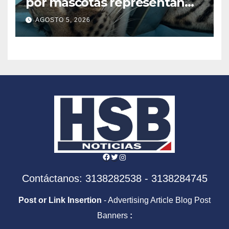
por mascotas representan
una creciente amenaza para
AGOSTO 5, 2026
los felinos silvestres en
América Latina
Facebook
Twitter
Instagram
Contáctanos: 3138282538 - 3138284745
Post or Link Insertion
- Advertising Article Blog Post
Banners
: