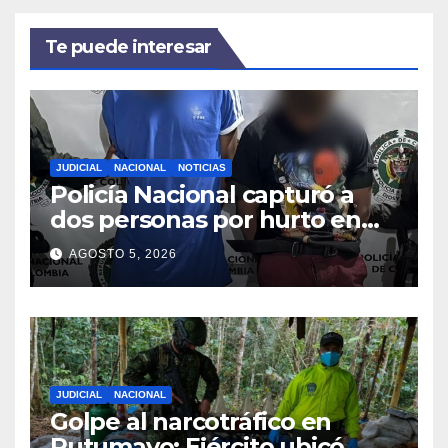
Te puede interesar
JUDICIAL
NACIONAL
NOTICIAS
Policía Nacional capturó a
dos personas por hurto en
Ipiales, Nariño
AGOSTO 5, 2026
JUDICIAL
NACIONAL
Golpe al narcotráfico en
Putumayo: Ejército ubicó