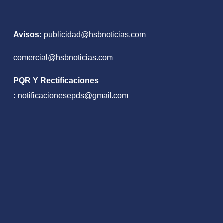
Avisos:
publicidad@hsbnoticias.com
comercial@hsbnoticias.com
PQR Y Rectificaciones
:
notificacionesepds@gmail.com