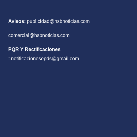
Avisos:
publicidad@hsbnoticias.com
comercial@hsbnoticias.com
PQR Y Rectificaciones
:
notificacionesepds@gmail.com