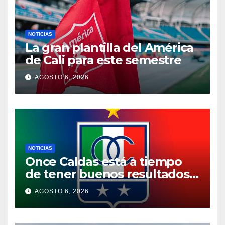
NOTICIAS
La gran plantilla del América
de Cali para este semestre
AGOSTO 6, 2026
NOTICIAS
Once Caldas está a tiempo
de tener buenos resultados
en el fpc
AGOSTO 6, 2026