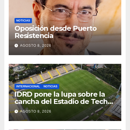
NOTICIAS
Oposición desde Puerto
Resistencia
AGOSTO 8, 2026
INTERNACIONAL
NOTICIAS
IDRD pone la lupa sobre la
cancha del Estadio de Techo:
estas fueron las labores
AGOSTO 8, 2026
realizadas