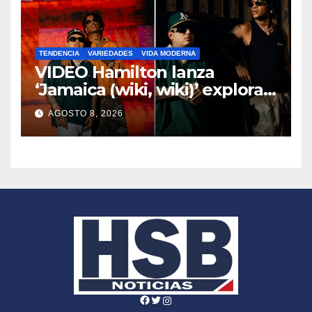
TENDENCIA
VARIEDADES
VIDA MODERNA
VIDEO Hamilton lanza
‘Jamaica (wiki, wiki)’ explora
sonidos del dancehall junto a
AGOSTO 8, 2026
SOG
Facebook
Twitter
Instagram