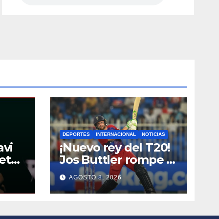
DEPORTES
INTERNACIONAL
NOTICIAS
avi
¡Nuevo rey del T20!
eta
Jos Buttler rompe el
bre
récord histórico de
AGOSTO 8, 2026
Kieron Pollard
bes