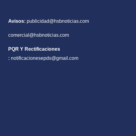
icipación en
os hechos
ctivos
Avisos:
publicidad@hsbnoticias.com
comercial@hsbnoticias.com
PQR Y Rectificaciones
:
notificacionesepds@gmail.com