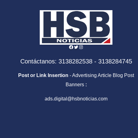
part
vari
deli
Facebook
Twitter
Instagram
Contáctanos: 3138282538 - 3138284745
Post or Link Insertion
- Advertising Article Blog Post
Banners
:
ads.digital@hsbnoticias.com