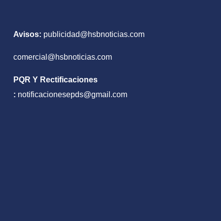
Avisos:
publicidad@hsbnoticias.com
comercial@hsbnoticias.com
PQR Y Rectificaciones
:
notificacionesepds@gmail.com