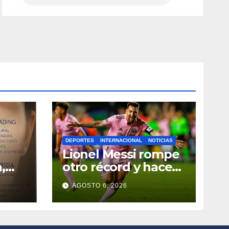
DEPORTES
INTERNACIONAL
NOTICIAS
Lionel Messi rompe
,
otro récord y hace
dados
historia en la
AGOSTO 6, 2026
Leagues Cup con
Inter Miami