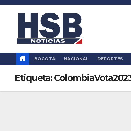
Saltar
al
contenido
BOGOTÁ
NACIONAL
DEPORTES
Etiqueta:
ColombiaVota202