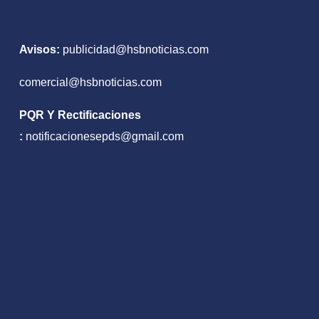
Avisos:
publicidad@hsbnoticias.com
comercial@hsbnoticias.com
PQR Y Rectificaciones
:
notificacionesepds@gmail.com