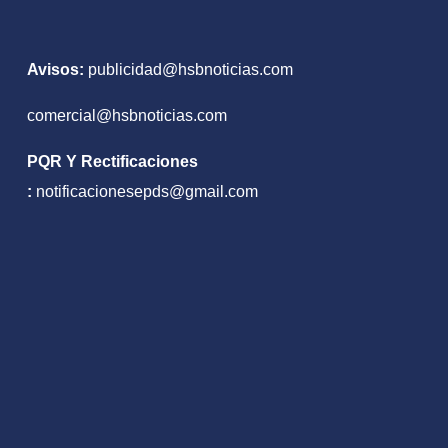
Avisos:
publicidad@hsbnoticias.com
comercial@hsbnoticias.com
PQR Y Rectificaciones
:
notificacionesepds@gmail.com