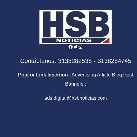
DISNEY+ Y MÁS
PLATAFORMAS
Facebook
Twitter
Instagram
Contáctanos: 3138282538 - 3138284745
Post or Link Insertion
- Advertising Article Blog Post
Banners
:
ads.digital@hsbnoticias.com