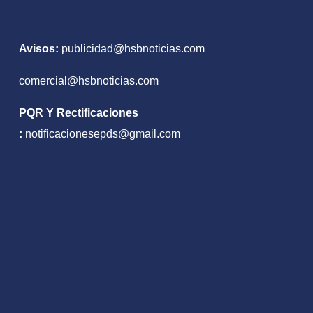
Avisos:
publicidad@hsbnoticias.com
comercial@hsbnoticias.com
PQR Y Rectificaciones
:
notificacionesepds@gmail.com