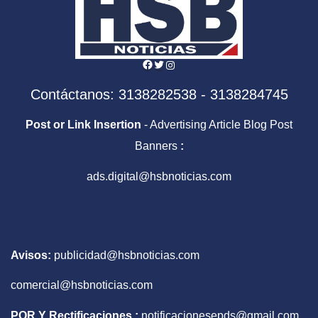
Facebook
Twitter
Instagram
Contáctanos: 3138282538 - 3138284745
Post or Link Insertion
- Advertising Article Blog Post
Banners
:
ads.digital@hsbnoticias.com
Avisos:
publicidad@hsbnoticias.com
comercial@hsbnoticias.com
PQR Y Rectificaciones :
notificacionesepds@gmail.com