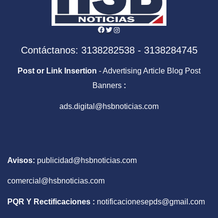
Facebook
Twitter
Instagram
Contáctanos: 3138282538 - 3138284745
Post or Link Insertion
- Advertising Article Blog Post
Banners
:
ads.digital@hsbnoticias.com
Avisos:
publicidad@hsbnoticias.com
comercial@hsbnoticias.com
PQR Y Rectificaciones :
notificacionesepds@gmail.com