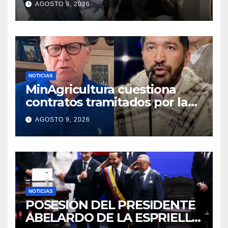
AGOSTO 9, 2026
Gobierno
NOTICIAS
MinAgricultura cuestiona
contratos tramitados por la
Agencia de Desarrollo Rural
AGOSTO 9, 2026
durante jornada del sábado
NOTICIAS
POSESIÓN DEL PRESIDENTE
ABELARDO DE LA ESPRIELLA