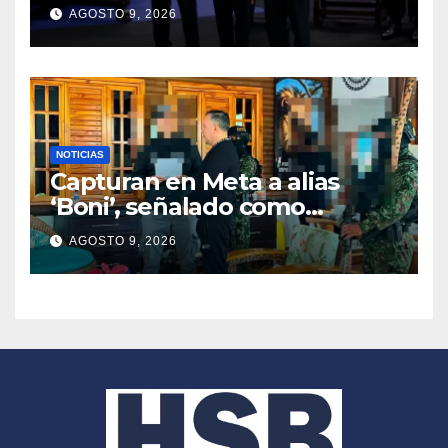
2026 – 2030
AGOSTO 9, 2026
NOTICIAS
Capturan en Meta a alias
‘Boni’, señalado como
segundo cabecilla de los
AGOSTO 9, 2026
Comandos de Frontera