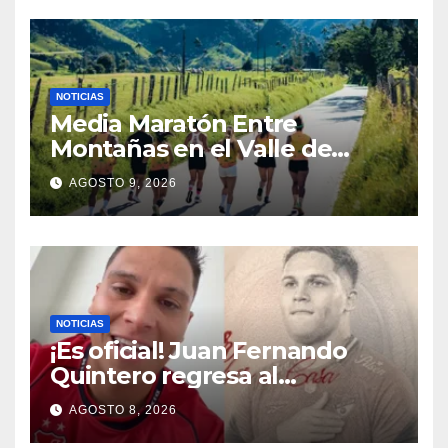
Caribe
NOTICIAS
Media Maratón Entre
Montañas en el Valle de
Cocora: Fechas, rutas y todo
AGOSTO 9, 2026
sobre la gran fiesta del
running en Salento
NOTICIAS
¡Es oficial! Juan Fernando
Quintero regresa al
Independiente Medellín para
AGOSTO 8, 2026
el segundo semestre