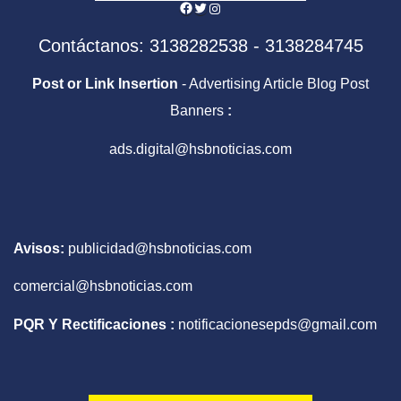
Facebook
Twitter
Instagram
Contáctanos: 3138282538 - 3138284745
Post or Link Insertion
- Advertising Article Blog Post
Banners
:
ads.digital@hsbnoticias.com
Avisos:
publicidad@hsbnoticias.com
comercial@hsbnoticias.com
PQR Y Rectificaciones :
notificacionesepds@gmail.com