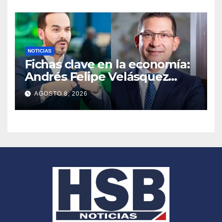
NOTICIAS
Fichas clave en la economía:
Andrés Felipe Velásquez
tomará el timón de la DIAN
AGOSTO 8, 2026
en la era De la Espriella