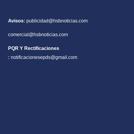
Avisos:
publicidad@hsbnoticias.com
comercial@hsbnoticias.com
PQR Y Rectificaciones
:
notificacionesepds@gmail.com