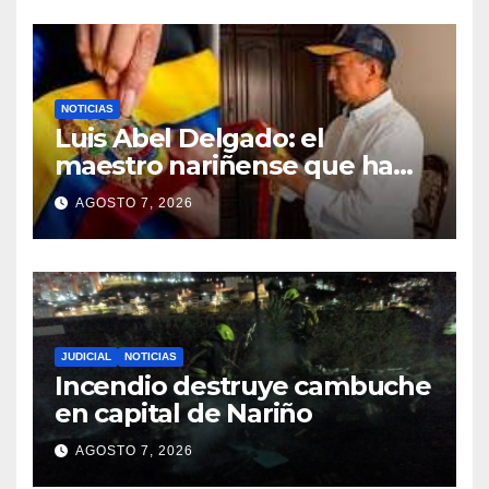
NOTICIAS
Luis Abel Delgado: el
maestro nariñense que ha
confeccionado la banda
AGOSTO 7, 2026
presidencial desde Pastrana
JUDICIAL
NOTICIAS
Incendio destruye cambuche
en capital de Nariño
AGOSTO 7, 2026