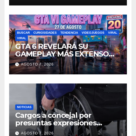
BUSCAR
CURIOSIDADES
TENDENCIA
VIDEOJUEGOS
VIRAL
VIRAL
GTA 6 REVELARÁ SU
GAMEPLAY MÁS EXTENSO
HASTA LA FECHA:
AGOSTO 7, 2026
FILTRACIONES APUNTAN A
UNA PRESENTACIÓN DE 20
MINUTOS
NOTICIAS
Cargos a concejal por
presuntas expresiones
discriminatorias contra
AGOSTO 7, 2026