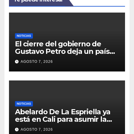
NOTICIAS
El cierre del gobierno de
Gustavo Petro deja un país
marcado por tensiones y
AGOSTO 7, 2026
desafíos
NOTICIAS
Abelardo De La Espriella ya
está en Cali para asumir la
Presidencia este 7 de agosto
AGOSTO 7, 2026