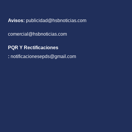
Avisos:
publicidad@hsbnoticias.com
comercial@hsbnoticias.com
PQR Y Rectificaciones
:
notificacionesepds@gmail.com