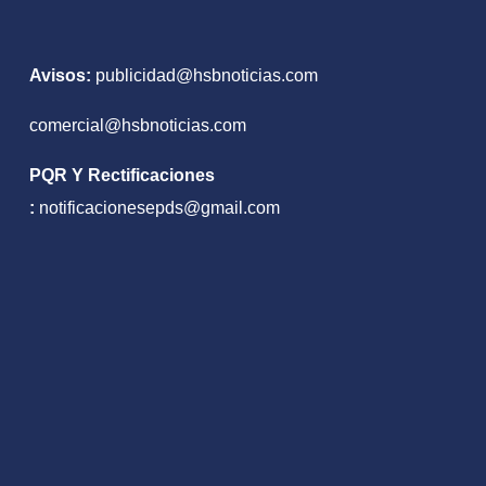
Avisos:
publicidad@hsbnoticias.com
comercial@hsbnoticias.com
PQR Y Rectificaciones
:
notificacionesepds@gmail.com