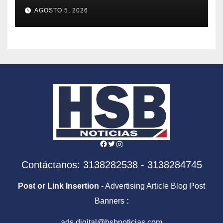
ciudadanos se unieron en
AGOSTO 5, 2026
oración por su liberación
Facebook
Twitter
Instagram
Contáctanos: 3138282538 - 3138284745
Post or Link Insertion
- Advertising Article Blog Post
Banners
:
ads.digital@hsbnoticias.com