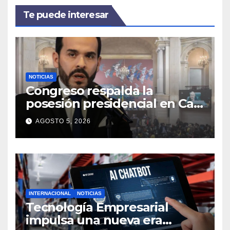
Te puede interesar
NOTICIAS
Congreso respalda la
posesión presidencial en Cali
y el Consejo de Estado
AGOSTO 5, 2026
mantiene vigente la
ceremonia
INTERNACIONAL
NOTICIAS
Tecnología Empresarial
impulsa una nueva era