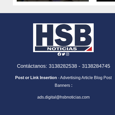
cárcel de Ibagué
Cam
camb
para
Facebook
Twitter
Instagram
Contáctanos: 3138282538 - 3138284745
Post or Link Insertion
- Advertising Article Blog Post
Banners
:
ads.digital@hsbnoticias.com