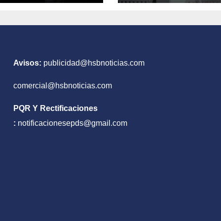
acho que
medicamentos 
iará el rock
demoras en cita
 siempre
Avisos:
publicidad@hsbnoticias.com
comercial@hsbnoticias.com
PQR Y Rectificaciones
:
notificacionesepds@gmail.com