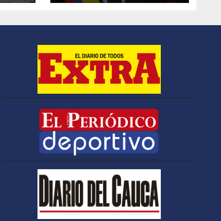
y
Colombia 2026-
s
2030