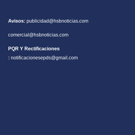
nil
Avisos:
publicidad@hsbnoticias.com
comercial@hsbnoticias.com
PQR Y Rectificaciones
:
notificacionesepds@gmail.com