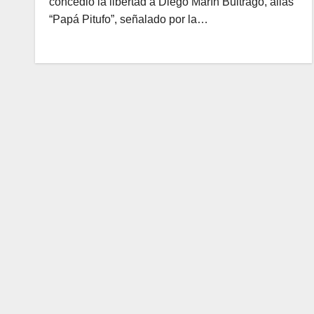
concedió la libertad a Diego Marín Buitrago, alias
“Papá Pitufo”, señalado por la…