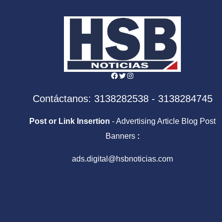
financiados con
Juve
recursos públicos
Facebook
Twitter
Instagram
Contáctanos: 3138282538 - 3138284745
Post or Link Insertion
- Advertising Article Blog Post
Banners
:
ads.digital@hsbnoticias.com