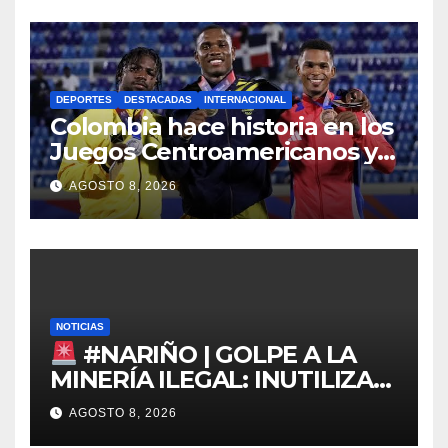
DEPORTES
DESTACADAS
INTERNACIONAL
Colombia hace historia en los
Juegos Centroamericanos y
del Caribe 2026
AGOSTO 8, 2026
NOTICIAS
#NARIÑO | GOLPE A LA
MINERÍA ILEGAL: INUTILIZAN
DRAGA EN EL PACÍFICO
AGOSTO 8, 2026