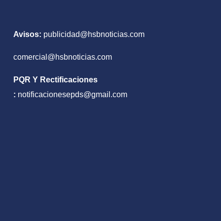
Avisos:
publicidad@hsbnoticias.com
comercial@hsbnoticias.com
PQR Y Rectificaciones
:
notificacionesepds@gmail.com