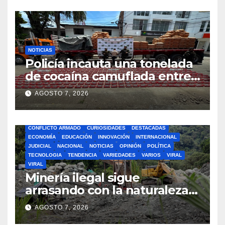
NOTICIAS
Policía incauta una tonelada
de cocaína camuflada entre
carga de cemento en el
AGOSTO 7, 2026
Cauca
BOGOTA
BUSCAR
CIENCIA
CLIMA
COLOMBIA
CONFLICTO ARMADO
CURIOSIDADES
DESTACADAS
ECONOMÍA
EDUCACIÓN
INNOVACIÓN
INTERNACIONAL
JUDICIAL
NACIONAL
NOTICIAS
OPINIÓN
POLÍTICA
TECNOLOGIA
TENDENCIA
VARIEDADES
VARIOS
VIRAL
VIRAL
Minería ilegal sigue
arrasando con la naturaleza
en el departamento de
AGOSTO 7, 2026
Nariño