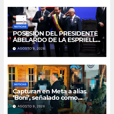
NOTICIAS
POSESIÓN DEL PRESIDENTE
ABELARDO DE LA ESPRIELLA
2026 – 2030
AGOSTO 9, 2026
NOTICIAS
Capturan en Meta a alias
‘Boni’, señalado como
segundo cabecilla de los
AGOSTO 9, 2026
Comandos de Frontera