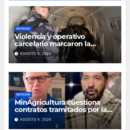
NOTICIAS
Violencia y operativo
carcelario marcaron la
primera jornada del nuevo
AGOSTO 9, 2026
Gobierno
NOTICIAS
MinAgricultura cuestiona
contratos tramitados por la
Agencia de Desarrollo Rural
AGOSTO 9, 2026
durante jornada del sábado