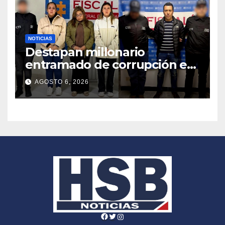
NOTICIAS
Destapan millonario
entramado de corrupción en
contratos de caja de
AGOSTO 6, 2026
compensación en Nariño
Facebook
Twitter
Instagram