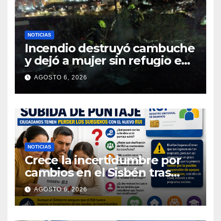
NOTICIAS
Incendio destruyó cambuche
y dejó a mujer sin refugio en
Pasto
AGOSTO 6, 2026
NOTICIAS
Crece la incertidumbre por
cambios en el Sisbén tras
nuevo registro
AGOSTO 6, 2026