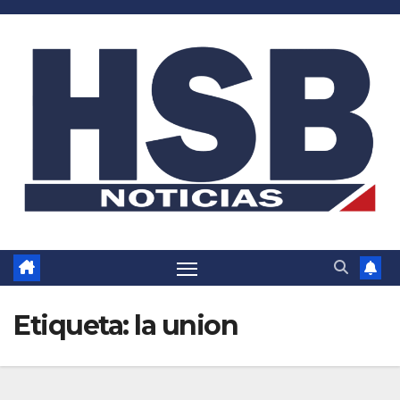
Saltar
al
contenido
Etiqueta:
la union