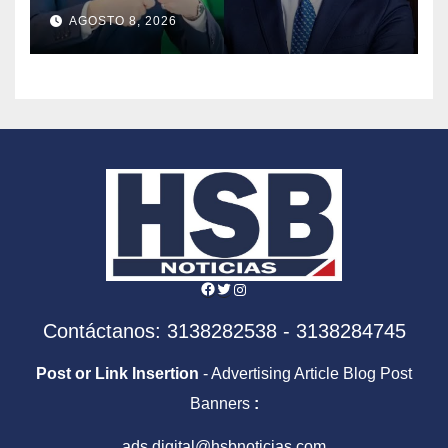
tomará el timón de la DIAN
AGOSTO 8, 2026
en la era De la Espriella
Facebook
Twitter
Instagram
Contáctanos: 3138282538 - 3138284745
Post or Link Insertion
- Advertising Article Blog Post
Banners
:
ads.digital@hsbnoticias.com