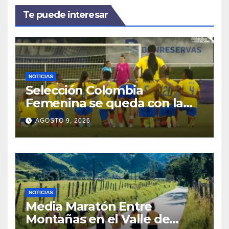
Te puede interesar
NOTICIAS
Selección Colombia
Femenina se queda con la
plata: dramática derrota ante
AGOSTO 9, 2026
México en los Juegos
Centroamericanos y del
Caribe
NOTICIAS
Media Maratón Entre
Montañas en el Valle de