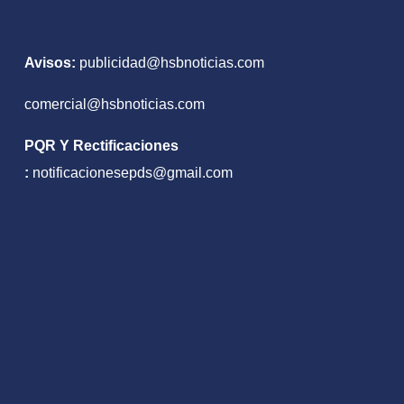
cer
años
Avisos:
publicidad@hsbnoticias.com
comercial@hsbnoticias.com
PQR Y Rectificaciones
:
notificacionesepds@gmail.com